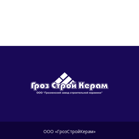
ООО «ГрозСтройКерам»